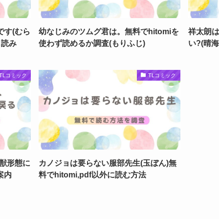
です(むら
幼なじみのツムグ君は。無料でhitomiを
祥太朗
し読み
使わず読めるか調査(もりふじ)
い?(晴
TLコミック
TLコミック
獣形態に
カノジョは要らない服部先生(玉ぼん)無
案内
料でhitomi,pdf以外に読む方法