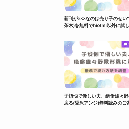
新刊が×××なのは売り子のせい
茶木)を無料でhiotmi以外に試
子煩悩で優しい夫、絶倫雄々野
戻る(愛沢アンジ)無料読みのご